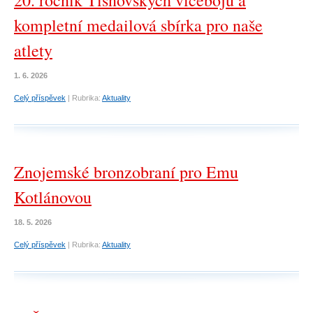
20. ročník Tišnovských vícebojů a
kompletní medailová sbírka pro naše
atlety
1. 6. 2026
Celý příspěvek
|
Rubrika:
Aktuality
Znojemské bronzobraní pro Emu
Kotlánovou
18. 5. 2026
Celý příspěvek
|
Rubrika:
Aktuality