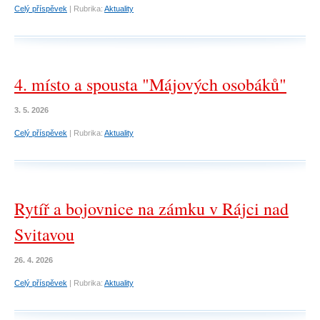
Celý příspěvek
|
Rubrika:
Aktuality
4. místo a spousta "Májových osobáků"
3. 5. 2026
Celý příspěvek
|
Rubrika:
Aktuality
Rytíř a bojovnice na zámku v Rájci nad
Svitavou
26. 4. 2026
Celý příspěvek
|
Rubrika:
Aktuality