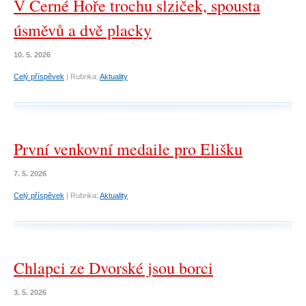
V Černé Hoře trochu slziček, spousta
úsměvů a dvě placky
10. 5. 2026
Celý příspěvek
|
Rubrika:
Aktuality
První venkovní medaile pro Elišku
7. 5. 2026
Celý příspěvek
|
Rubrika:
Aktuality
Chlapci ze Dvorské jsou borci
3. 5. 2026