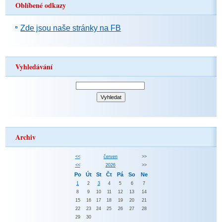
Oblíbené odkazy
Zde jsou naše stránky na FB
Vyhledávání
Archiv
<<
červen
>>
<<
2026
>>
Po
Út
St
Čt
Pá
So
Ne
1
2
3
4
5
6
7
8
9
10
11
12
13
14
15
16
17
18
19
20
21
22
23
24
25
26
27
28
29
30