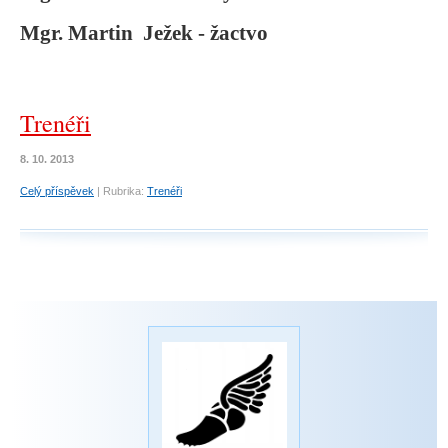
Mgr. Martin Ježek - žactvo
Trenéři
8. 10. 2013
Celý příspěvek
|
Rubrika:
Trenéři