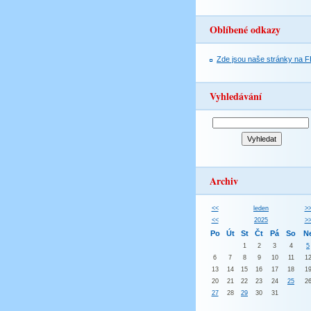
Oblíbené odkazy
Zde jsou naše stránky na F
Vyhledávání
Archiv
<<
leden
>
<<
2025
>
Po
Út
St
Čt
Pá
So
N
1
2
3
4
5
6
7
8
9
10
11
1
13
14
15
16
17
18
1
20
21
22
23
24
25
2
27
28
29
30
31