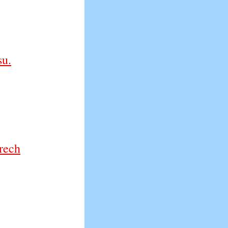
su.
rech