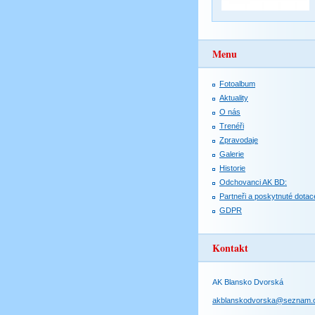
Menu
Fotoalbum
Aktuality
O nás
Trenéři
Zpravodaje
Galerie
Historie
Odchovanci AK BD:
Partneři a poskytnuté dotac
GDPR
Kontakt
AK Blansko Dvorská
akblanskodvorska@seznam.