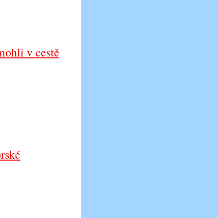
ohli v cestě
orské