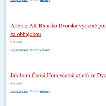
Celý příspěvek
|
Rubrika:
Aktuality
Atleti z AK Blansko Dvorská výrazně pom
za obhajobou
7. 5. 2025
Celý příspěvek
|
Rubrika:
Aktuality
Jubilejní Černá Hora včetně atletů ze Dv
9. 5. 2025
Celý příspěvek
|
Rubrika:
Aktuality