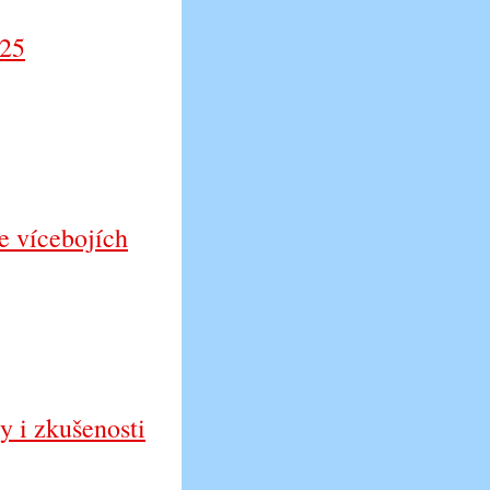
025
e vícebojích
y i zkušenosti