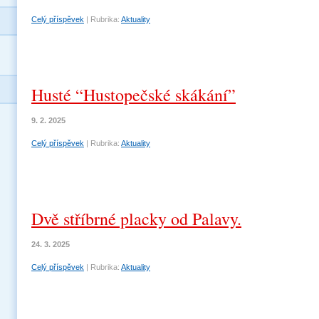
Celý příspěvek
|
Rubrika:
Aktuality
Husté “Hustopečské skákání”
9. 2. 2025
Celý příspěvek
|
Rubrika:
Aktuality
Dvě stříbrné placky od Palavy.
24. 3. 2025
Celý příspěvek
|
Rubrika:
Aktuality