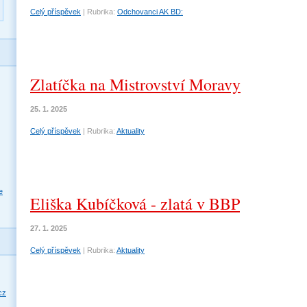
Celý příspěvek
|
Rubrika:
Odchovanci AK BD:
Zlatíčka na Mistrovství Moravy
25. 1. 2025
Celý příspěvek
|
Rubrika:
Aktuality
e
Eliška Kubíčková - zlatá v BBP
27. 1. 2025
Celý příspěvek
|
Rubrika:
Aktuality
cz