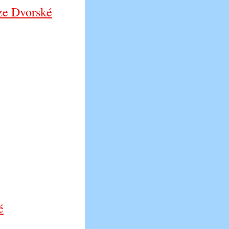
ze Dvorské
é