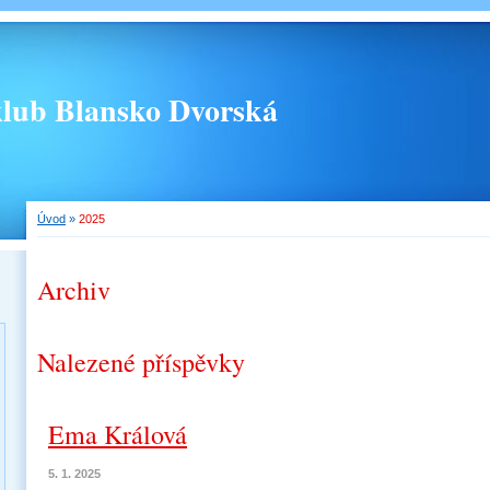
 klub Blansko Dvorská
Úvod
»
2025
Archiv
Nalezené příspěvky
Ema Králová
5. 1. 2025