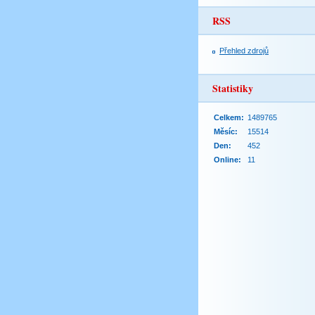
RSS
Přehled zdrojů
Statistiky
Celkem:
1489765
Měsíc:
15514
Den:
452
Online:
11