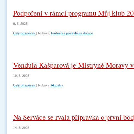
Podpoření v rámci programu Můj klub 2
9. 5. 2025
Celý příspěvek
|
Rubrika:
Partneři a poskytnuté dotace
Vendula Kašparová je Mistryně Moravy v
10. 5. 2025
Celý příspěvek
|
Rubrika:
Aktuality
Na Serváce se rvala přípravka o první bod
14. 5. 2025