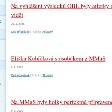
Na vyhlášení výsledků OBL byly atletky 
vidět
B
29. 1. 2025
Celý příspěvek
|
Rubrika:
Aktuality
Eliška Kubíčková s osobákem z MMaS
6. 2. 2025
>
Celý příspěvek
|
Rubrika:
Aktuality
>
e
2
9
Na MMaS byly holky perfektně připraven
6
9. 2. 2025