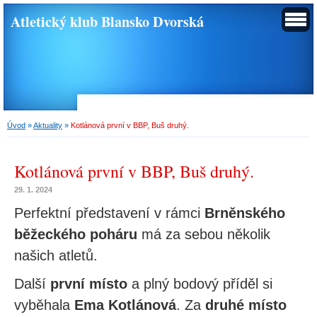
Atletický klub Blansko Dvorská
Úvod
»
Aktuality
»
Kotlánová první v BBP, Buš druhý.
Kotlánová první v BBP, Buš druhý.
29. 1. 2024
Perfektní představení v rámci
Brněnského
běžeckého poháru
má za sebou několik
našich atletů.
Další
první místo
a plný bodový příděl si
vyběhala
Ema Kotlánová
. Za
druhé místo