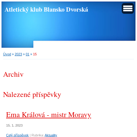
Atletický klub Blansko Dvorská
Úvod
»
2023
»
01
»
15
Archiv
Nalezené příspěvky
Ema Králová - mistr Moravy
15. 1. 2023
Celý příspěvek
|
Rubrika:
Aktuality