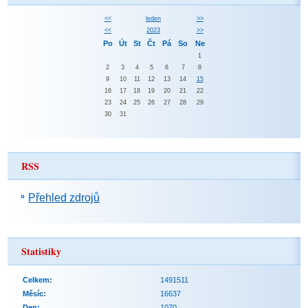
<<
leden
>>
<<
2023
>>
Po
Út
St
Čt
Pá
So
Ne
1
2
3
4
5
6
7
8
9
10
11
12
13
14
15
16
17
18
19
20
21
22
23
24
25
26
27
28
29
30
31
RSS
Přehled zdrojů
Statistiky
Celkem:
1491511
Měsíc:
16637
Den:
1070