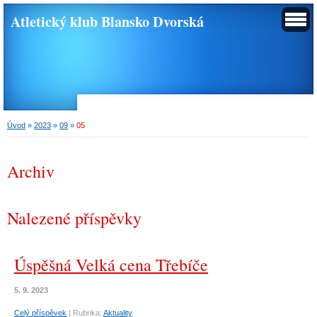
Atletický klub Blansko Dvorská
Úvod
»
2023
»
09
»
05
Archiv
Nalezené příspěvky
Úspěšná Velká cena Třebíče
5. 9. 2023
Celý příspěvek
|
Rubrika:
Aktuality