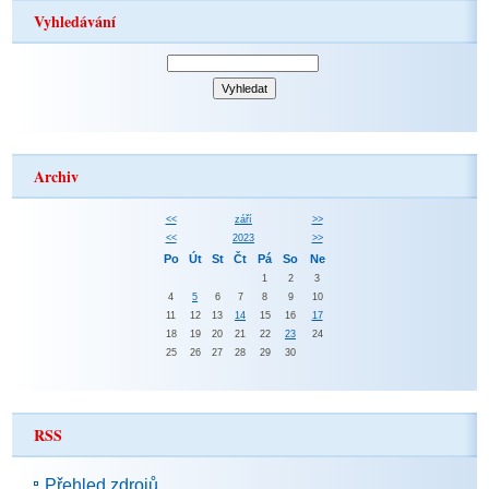
Vyhledávání
Archiv
<<
září
>>
<<
2023
>>
Po
Út
St
Čt
Pá
So
Ne
1
2
3
4
5
6
7
8
9
10
11
12
13
14
15
16
17
18
19
20
21
22
23
24
25
26
27
28
29
30
RSS
Přehled zdrojů