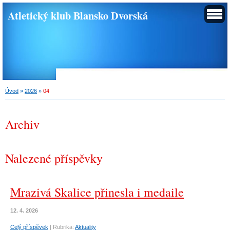
Atletický klub Blansko Dvorská
Úvod
»
2026
»
04
Archiv
Nalezené příspěvky
Mrazivá Skalice přinesla i medaile
12. 4. 2026
Celý příspěvek
|
Rubrika:
Aktuality