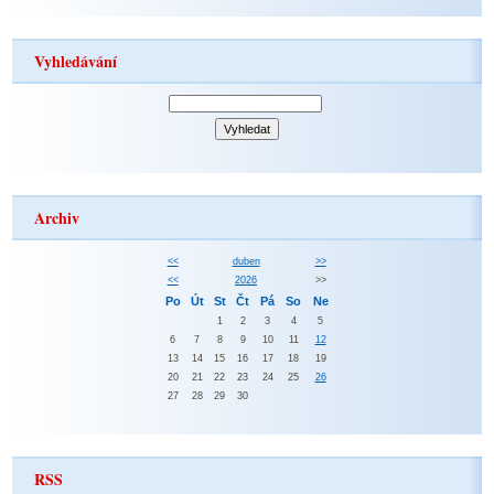
Vyhledávání
Archiv
<<
duben
>>
<<
2026
>>
Po
Út
St
Čt
Pá
So
Ne
1
2
3
4
5
6
7
8
9
10
11
12
13
14
15
16
17
18
19
20
21
22
23
24
25
26
27
28
29
30
RSS