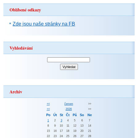
Oblíbené odkazy
Zde jsou naše stránky na FB
Vyhledávání
Archiv
<<
červen
>>
<<
2026
>>
Po
Út
St
Čt
Pá
So
Ne
1
2
3
4
5
6
7
8
9
10
11
12
13
14
15
16
17
18
19
20
21
22
23
24
25
26
27
28