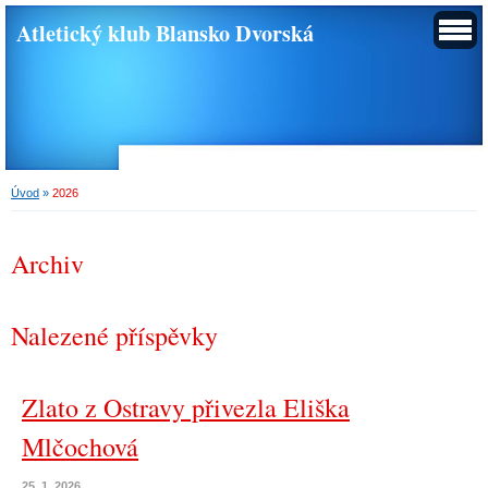
Atletický klub Blansko Dvorská
Úvod
»
2026
Archiv
Nalezené příspěvky
Zlato z Ostravy přivezla Eliška
Mlčochová
25. 1. 2026