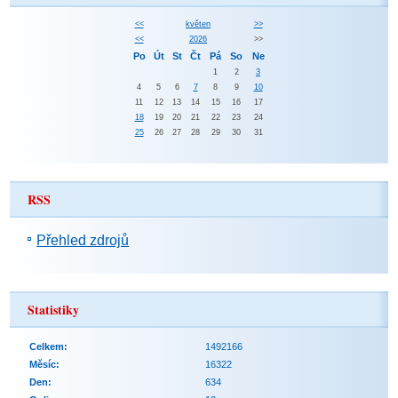
<<
květen
>>
<<
2026
>>
Po
Út
St
Čt
Pá
So
Ne
1
2
3
4
5
6
7
8
9
10
11
12
13
14
15
16
17
18
19
20
21
22
23
24
25
26
27
28
29
30
31
RSS
Přehled zdrojů
Statistiky
Celkem:
1492166
Měsíc:
16322
Den:
634