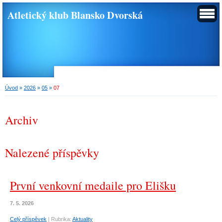
Atletický klub Blansko Dvorská
Úvod
»
2026
»
05
»
07
Archiv
Nalezené příspěvky
První venkovní medaile pro Elišku
7. 5. 2026
Celý příspěvek
|
Rubrika:
Aktuality