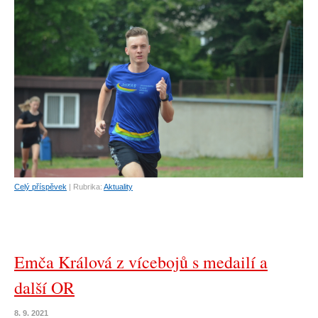
Celý příspěvek
|
Rubrika:
Aktuality
Emča Králová z vícebojů s medailí a
další OR
8. 9. 2021