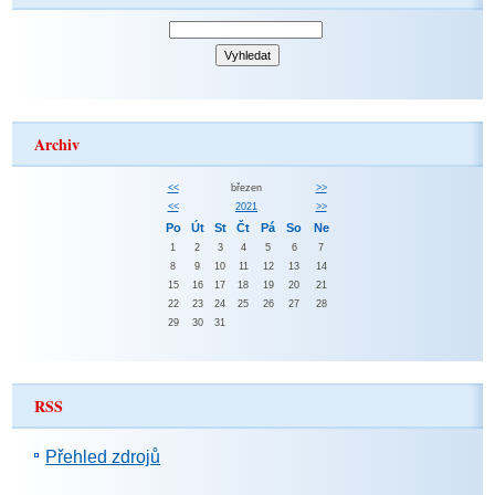
Archiv
<<
březen
>>
<<
2021
>>
Po
Út
St
Čt
Pá
So
Ne
1
2
3
4
5
6
7
8
9
10
11
12
13
14
15
16
17
18
19
20
21
22
23
24
25
26
27
28
29
30
31
RSS
Přehled zdrojů