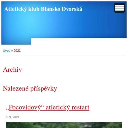
Atletický klub Blansko Dvorská
Úvod
»
2021
Archiv
Nalezené příspěvky
„Pocovidový“ atletický restart
8. 9. 2021