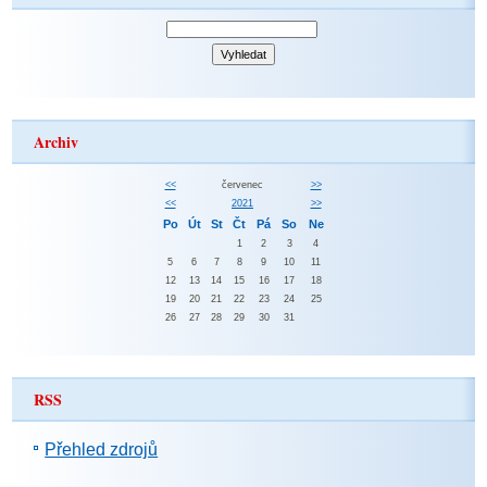
Archiv
<<
červenec
>>
<<
2021
>>
Po
Út
St
Čt
Pá
So
Ne
1
2
3
4
5
6
7
8
9
10
11
12
13
14
15
16
17
18
19
20
21
22
23
24
25
26
27
28
29
30
31
RSS
Přehled zdrojů