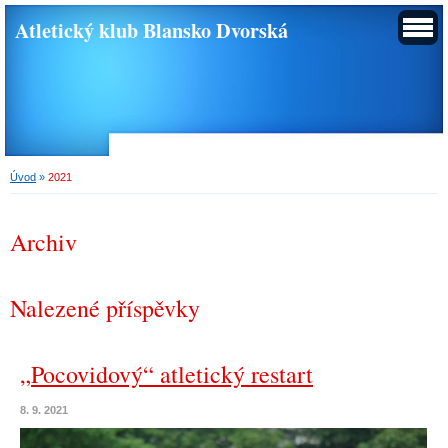
Atletický klub Blansko Dvorská
Úvod
»
2021
Archiv
Nalezené příspěvky
„Pocovidový“ atletický restart
8. 9. 2021