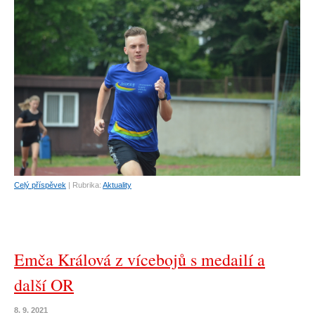
Celý příspěvek
|
Rubrika:
Aktuality
Emča Králová z vícebojů s medailí a
další OR
8. 9. 2021