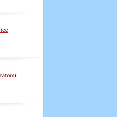
lice
ratonu