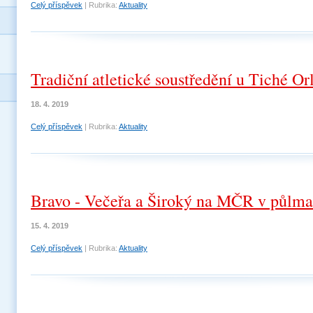
Celý příspěvek
|
Rubrika:
Aktuality
Tradiční atletické soustředění u Tiché Or
18. 4. 2019
Celý příspěvek
|
Rubrika:
Aktuality
Bravo - Večeřa a Široký na MČR v půlma
15. 4. 2019
Celý příspěvek
|
Rubrika:
Aktuality