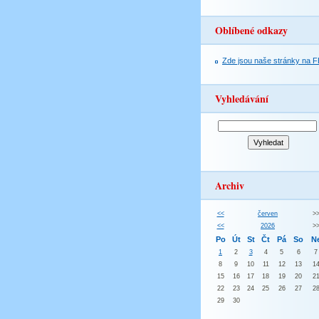
Oblíbené odkazy
Zde jsou naše stránky na F
Vyhledávání
Archiv
<<
červen
>
<<
2026
>
Po
Út
St
Čt
Pá
So
N
1
2
3
4
5
6
7
8
9
10
11
12
13
1
15
16
17
18
19
20
2
22
23
24
25
26
27
2
29
30