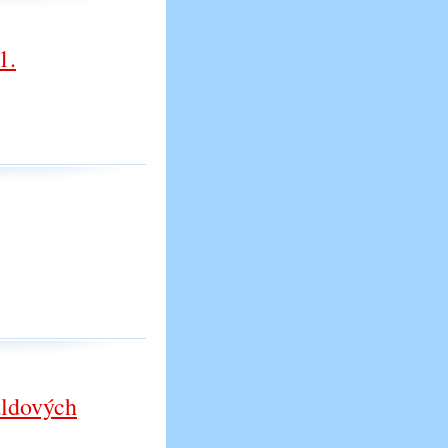
1.
aldových