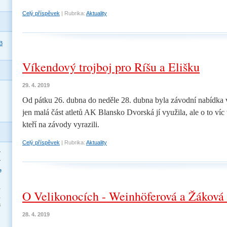
Celý příspěvek
|
Rubrika:
Aktuality
B
Víkendový trojboj pro Ríšu a Elišku
29. 4. 2019
Od pátku 26. dubna do neděle 28. dubna byla závodní nabídka 
jen malá část atletů AK Blansko Dvorská jí využila, ale o to víc
kteří na závody vyrazili.
Celý příspěvek
|
Rubrika:
Aktuality
>
>
e
4
O Velikonocích - Weinhöferová a Žáková 
1
8
28. 4. 2019