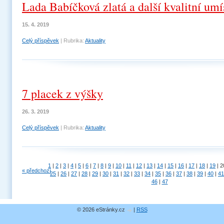
Lada Babíčková zlatá a další kvalitní umí
15. 4. 2019
Celý příspěvek
|
Rubrika:
Aktuality
7 placek z výšky
26. 3. 2019
Celý příspěvek
|
Rubrika:
Aktuality
1
|
2
|
3
|
4
|
5
|
6
|
7
|
8
|
9
|
10
|
11
|
12
|
13
|
14
|
15
|
16
|
17
|
18
|
19
|
2
« předchozí
25
|
26
|
27
|
28
|
29
|
30
|
31
|
32
|
33
|
34
|
35
|
36
|
37
|
38
|
39
|
40
|
41
46
|
47
© 2026 eStránky.cz
|
RSS