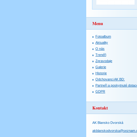
Menu
Fotoalbum
Aktuality
O nás
Trenéři
Zpravodaje
Galerie
Historie
Odchovanci AK BD:
Partneři a poskytnuté dotac
GDPR
Kontakt
AK Blansko Dvorská
akblanskodvorska@seznam.