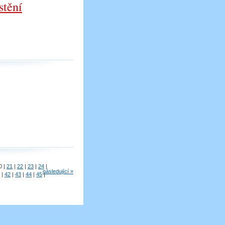
stění
0
|
21
|
22
|
23
|
24
|
následující »
|
42
|
43
|
44
|
45
|