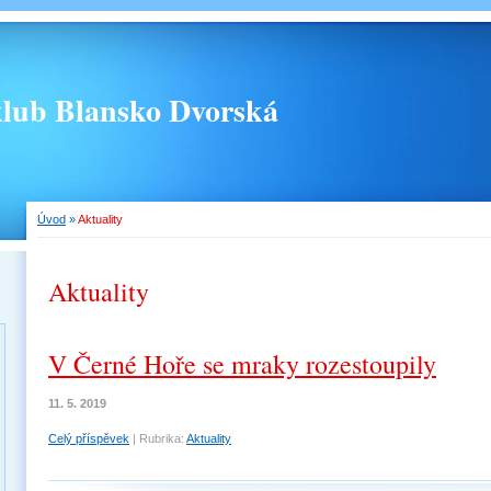
 klub Blansko Dvorská
Úvod
»
Aktuality
Aktuality
V Černé Hoře se mraky rozestoupily
11. 5. 2019
Celý příspěvek
|
Rubrika:
Aktuality