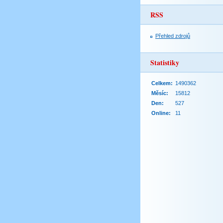
RSS
Přehled zdrojů
Statistiky
Celkem:
1490362
Měsíc:
15812
Den:
527
Online:
11