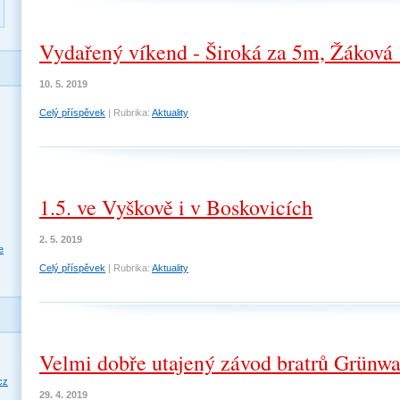
Vydařený víkend - Široká za 5m, Žáková 
10. 5. 2019
Celý příspěvek
|
Rubrika:
Aktuality
1.5. ve Vyškově i v Boskovicích
2. 5. 2019
e
Celý příspěvek
|
Rubrika:
Aktuality
Velmi dobře utajený závod bratrů Grünw
cz
29. 4. 2019