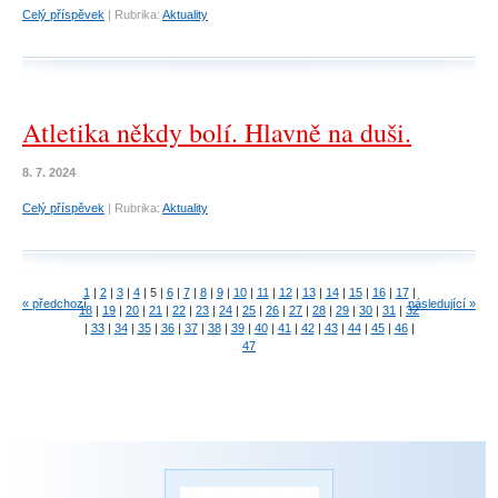
Celý příspěvek
|
Rubrika:
Aktuality
Atletika někdy bolí. Hlavně na duši.
8. 7. 2024
Celý příspěvek
|
Rubrika:
Aktuality
1
|
2
|
3
|
4
|
5
|
6
|
7
|
8
|
9
|
10
|
11
|
12
|
13
|
14
|
15
|
16
|
17
|
« předchozí
následující »
18
|
19
|
20
|
21
|
22
|
23
|
24
|
25
|
26
|
27
|
28
|
29
|
30
|
31
|
32
|
33
|
34
|
35
|
36
|
37
|
38
|
39
|
40
|
41
|
42
|
43
|
44
|
45
|
46
|
47