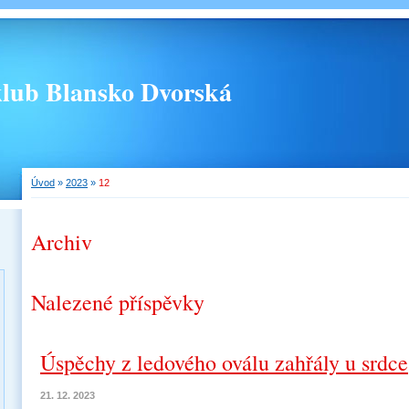
 klub Blansko Dvorská
Úvod
»
2023
»
12
Archiv
Nalezené příspěvky
Úspěchy z ledového oválu zahřály u srdce
21. 12. 2023