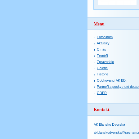
Menu
Fotoalbum
Aktuality
O nás
Trenéři
Zpravodaje
Galerie
Historie
Odchovanci AK BD:
Partneři a poskytnuté dotac
GDPR
Kontakt
AK Blansko Dvorská
akblanskodvorska@seznam.