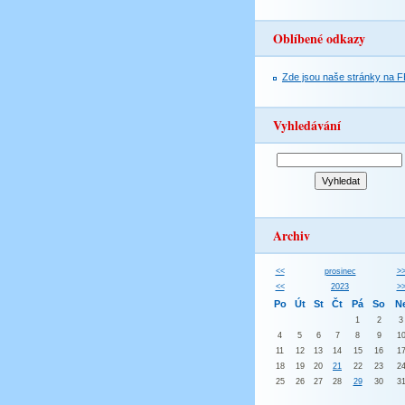
Oblíbené odkazy
Zde jsou naše stránky na F
Vyhledávání
Archiv
<<
prosinec
>
<<
2023
>
Po
Út
St
Čt
Pá
So
N
1
2
3
4
5
6
7
8
9
1
11
12
13
14
15
16
1
18
19
20
21
22
23
2
25
26
27
28
29
30
3