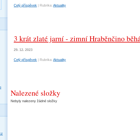
Celý příspěvek
|
Rubrika:
Aktuality
3 krát zlaté jarní - zimní Hraběnčino běh
29. 12. 2023
Celý příspěvek
|
Rubrika:
Aktuality
e
Nalezené složky
Nebyly nalezeny žádné složky
cz