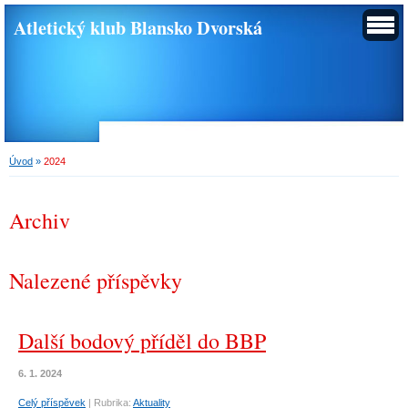
Atletický klub Blansko Dvorská
Úvod
»
2024
Archiv
Nalezené příspěvky
Další bodový příděl do BBP
6. 1. 2024
Celý příspěvek
|
Rubrika:
Aktuality