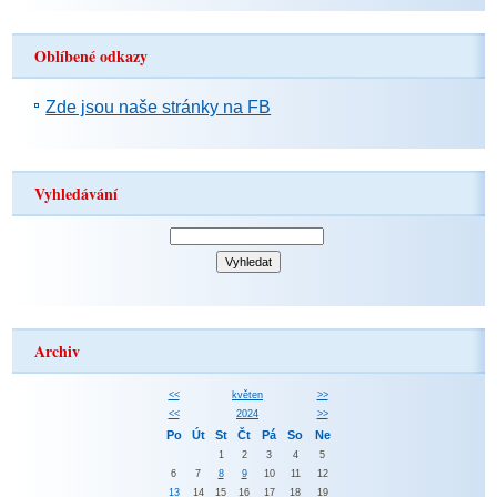
Oblíbené odkazy
Zde jsou naše stránky na FB
Vyhledávání
Archiv
<<
květen
>>
<<
2024
>>
Po
Út
St
Čt
Pá
So
Ne
1
2
3
4
5
6
7
8
9
10
11
12
13
14
15
16
17
18
19