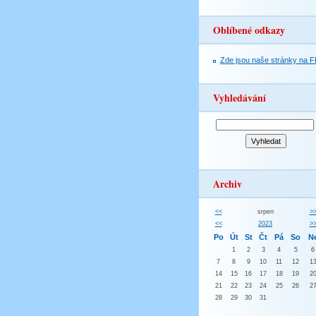
Oblíbené odkazy
Zde jsou naše stránky na F
Vyhledávání
Archiv
<<
srpen
>
<<
2023
>
Po
Út
St
Čt
Pá
So
N
1
2
3
4
5
6
7
8
9
10
11
12
1
14
15
16
17
18
19
2
21
22
23
24
25
26
2
28
29
30
31