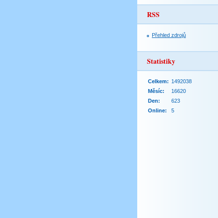
RSS
Přehled zdrojů
Statistiky
Celkem:
1492038
Měsíc:
16620
Den:
623
Online:
5