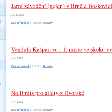
Jarní závodění (nejen) v Brně a Boskovic
27. 3. 2023
B
Celý příspěvek
|
Rubrika:
Aktuality
Vendula Kašparová - 1. místo ve skoku 
4. 4. 2023
Celý příspěvek
|
Rubrika:
Aktuality
>
>
e
No limits pro atlety z Dvorské
3
0
7
4. 4. 2023
Celý příspěvek
|
Rubrika:
Aktuality