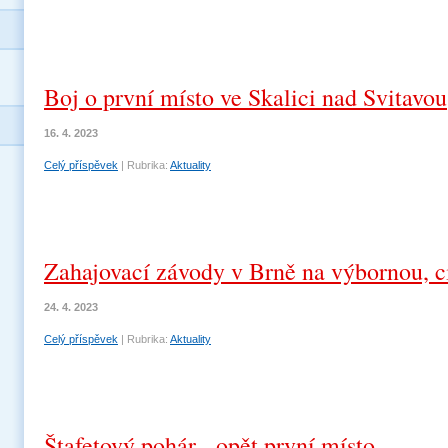
Boj o první místo ve Skalici nad Svitavou
16. 4. 2023
Celý příspěvek
|
Rubrika:
Aktuality
Zahajovací závody v Brně na výbornou, ci
24. 4. 2023
Celý příspěvek
|
Rubrika:
Aktuality
Štafetový pohár - opět první místo