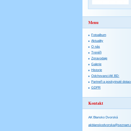
Menu
Fotoalbum
Aktuality
O nás
Trenéři
Zpravodaje
Galerie
Historie
Odchovanci AK BD:
Partneři a poskytnuté dotac
GDPR
Kontakt
AK Blansko Dvorská
akblanskodvorska@seznam.