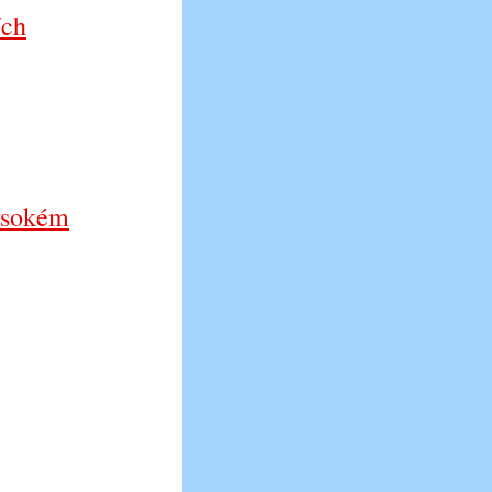
ích
vysokém