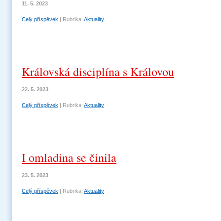
11. 5. 2023
Celý příspěvek
|
Rubrika:
Aktuality
Královská disciplína s Královou
22. 5. 2023
Celý příspěvek
|
Rubrika:
Aktuality
I omladina se činila
23. 5. 2023
Celý příspěvek
|
Rubrika:
Aktuality