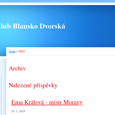
 klub Blansko Dvorská
Úvod
»
2023
Archiv
Nalezené příspěvky
Ema Králová - mistr Moravy
15. 1. 2023